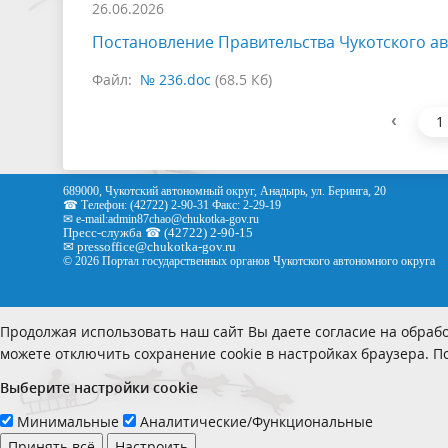
26.06.2026
Постановление Правительства Чукотского ав
Файл:
№ 236.doc
(68.5 Кб)
‹
1
689000, Чукотский автономный округ, Анадырь, ул. Беринга, 20
☎ Телефон: (42722) 2-90-31 Факс: 2-29-19
✉ e-mail:
admin87chao@chukotka-gov.ru
Пресс-служба ☎ (42722) 2-90-15
✉
pressoffice
@chukotka-gov.ru
© 2026 Портал государственных органов Чукотского автономного округа
Продолжая использовать наш сайт Вы даете согласие на обрабо
можете отключить сохранение cookie в настройках браузера. 
Выберите настройки cookie
Минимальные
Аналитические/Функциональные
Принять всё
Настроить