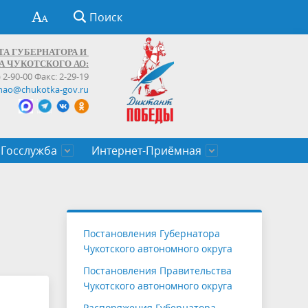
Поиск
ТА ГУБЕРНАТОРА И
А ЧУКОТСКОГО АО:
) 2-90-00 Факс: 2-29-19
hao@chukotka-gov.ru
Госслужба
Интернет-Приёмная
ти
ентров
приказы
Муниципальные образования
Федеральные органы власти
Приоритетные направления
Объявления, конкурсы, заявки
От первого лица
Профессиональное развитие
Оставить обращение (обратная связь)
государственных гражданских
Бизнесу
Постановления Губернатора
служащих Чукотского автономного
Чукотского автономного округа
округа
Постановления Правительства
Чукотского автономного округа
Распоряжения Губернатора