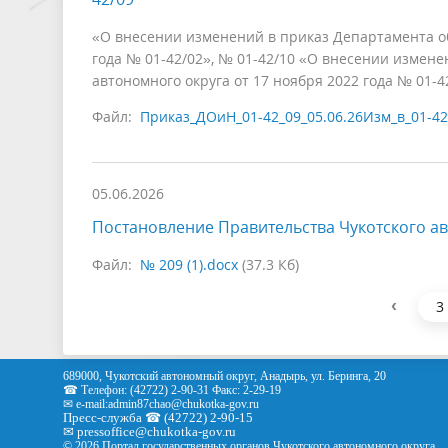
«О внесении изменений в приказ Департамента обр
года № 01-42/02», № 01-42/10 «О внесении измене
автономного округа от 17 ноября 2022 года № 01-4
Файл:
Приказ_ДОиН_01-42_09_05.06.26Изм_в_01-42
05.06.2026
Постановление Правительства Чукотского ав
Файл:
№ 209 (1).docx
(37.3 Кб)
‹
3
689000, Чукотский автономный округ, Анадырь, ул. Беринга, 20
☎ Телефон: (42722) 2-90-31 Факс: 2-29-19
✉ e-mail:
admin87chao@chukotka-gov.ru
Пресс-служба ☎ (42722) 2-90-15
✉
pressoffice
@chukotka-gov.ru
© 2026 Портал государственных органов Чукотского автономного округа