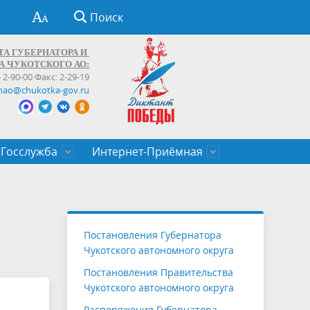
Поиск
ТА ГУБЕРНАТОРА И
А ЧУКОТСКОГО АО:
) 2-90-00 Факс: 2-29-19
hao@chukotka-gov.ru
Госслужба
Интернет-Приёмная
ти
ентров
приказы
Муниципальные образования
Федеральные органы власти
Приоритетные направления
Объявления, конкурсы, заявки
От первого лица
Профессиональное развитие
Оставить обращение (обратная связь)
государственных гражданских
Бизнесу
Постановления Губернатора
служащих Чукотского автономного
Чукотского автономного округа
округа
Постановления Правительства
Чукотского автономного округа
Распоряжения Губернатора