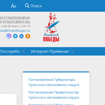
Поиск
ТА ГУБЕРНАТОРА И
А ЧУКОТСКОГО АО:
) 2-90-00 Факс: 2-29-19
hao@chukotka-gov.ru
Госслужба
Интернет-Приёмная
ти
ентров
приказы
Муниципальные образования
Федеральные органы власти
Приоритетные направления
Объявления, конкурсы, заявки
От первого лица
Профессиональное развитие
Оставить обращение (обратная связь)
государственных гражданских
Бизнесу
Постановления Губернатора
служащих Чукотского автономного
Чукотского автономного округа
округа
Постановления Правительства
Чукотского автономного округа
Распоряжения Губернатора