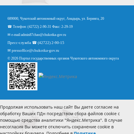
689000, Чукотский автономный округ, Анадырь, ул. Беринга, 20
☎ Телефон: (42722) 2-90-31 Факс: 2-29-19
✉ e-mail:
admin87chao@chukotka-gov.ru
Пресс-служба ☎ (42722) 2-90-15
✉
pressoffice
@chukotka-gov.ru
© 2026 Портал государственных органов Чукотского автономного округа
Продолжая использовать наш сайт Вы даете согласие на
обработку Ваших ПДн посредством сбора файлов cookie с
помощью средства аналитики "Яндекс.Метрика". В случае
несогласия Вы можете отключить сохранение cookie в
настройках браузера. Подробнее в
Политике