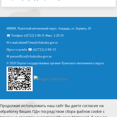
689000, Чукотский автономный округ, Анадырь, ул. Беринга, 20
☎ Телефон: (42722) 2-90-31 Факс: 2-29-19
✉ e-mail:
admin87chao@chukotka-gov.ru
Пресс-служба ☎ (42722) 2-90-15
✉
pressoffice
@chukotka-gov.ru
© 2026 Портал государственных органов Чукотского автономного округа
Продолжая использовать наш сайт Вы даете согласие на
обработку Ваших ПДн посредством сбора файлов cookie с