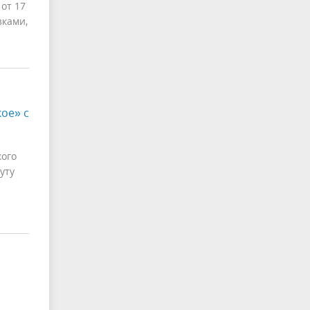
от 17
зками,
ое» с
кого
уту