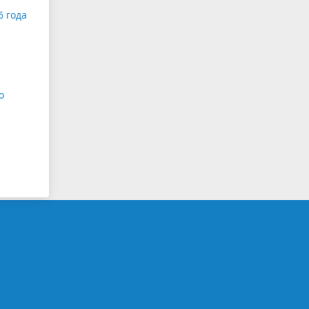
6 года
о