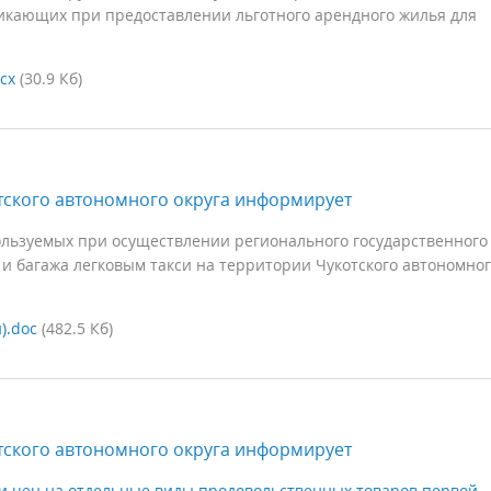
икающих при предоставлении льготного арендного жилья для
cx
(30.9 Кб)
ского автономного округа информирует
льзуемых при осуществлении регионального государственного
 и багажа легковым такси на территории Чукотского автономно
).doc
(482.5 Кб)
ского автономного округа информирует
и цен на отдельные виды продовольственных товаров первой