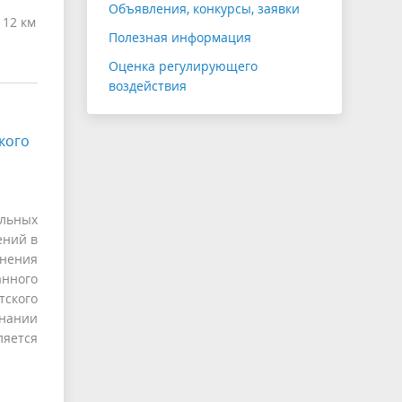
Объявления, конкурсы, заявки
 12 км
Полезная информация
Оценка регулирующего
воздействия
кого
ельных
ений в
инения
нного
тского
знании
ляется