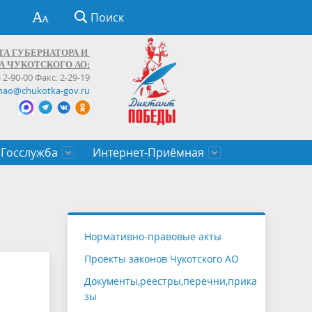
Поиск
ТА ГУБЕРНАТОРА И
А ЧУКОТСКОГО АО:
) 2-90-00 Факс: 2-29-19
hao@chukotka-gov.ru
Госслужба
Интернет-Приёмная
ти
ентров
приказы
Муниципальные образования
Федеральные органы власти
Приоритетные направления
Объявления, конкурсы, заявки
От первого лица
Профессиональное развитие
Оставить обращение (обратная связь)
государственных гражданских
Бизнесу
Нормативно-правовые акты
служащих Чукотского автономного
Проекты законов Чукотского АО
округа
Документы,реестры,перечни,прика
зы