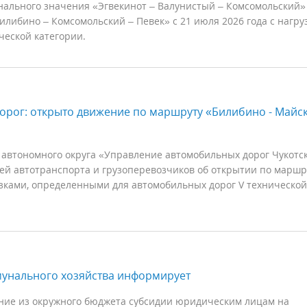
ального значения «Эгвекинот – Валунистый – Комсомольский» 
илибино – Комсомольский – Певек» с 21 июля 2026 года с нагру
ческой категории.
орог: открыто движение по маршруту «Билибино - Майск
 автономного округа «Управление автомобильных дорог Чукотс
лей автотранспорта и грузоперевозчиков об открытии по маршр
рузками, определенными для автомобильных дорог V технической
мунального хозяйства информирует
ние из окружного бюджета субсидии юридическим лицам на