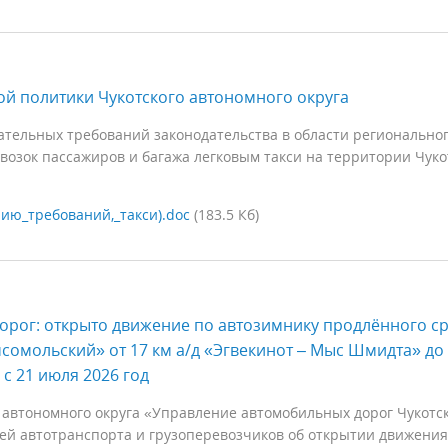
й политики Чукотского автономного округа
ательных требований законодательства в области регионально
евозок пассажиров и багажа легковым такси на территории Чуко
ию_требований,_такси).doc
(183.5 Кб)
орог: открыто движение по автозимнику продлённого с
мсомольский» от 17 км а/д «Эгвекинот – Мыс Шмидта» до
с 21 июля 2026 год
 автономного округа «Управление автомобильных дорог Чукотс
лей автотранспорта и грузоперевозчиков об открытии движения