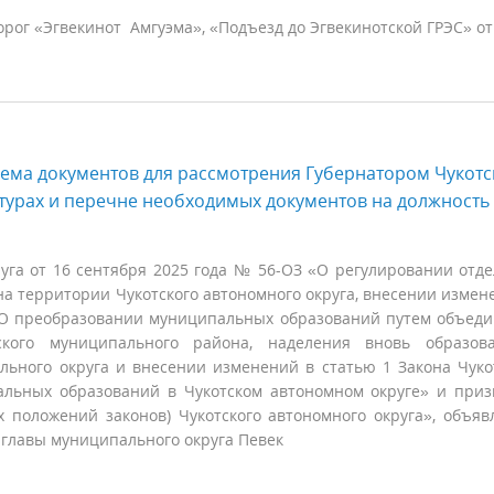
ог «Эгвекинот Амгуэма», «Подъезд до Эгвекинотской ГРЭС» от
ема документов для рассмотрения Губернатором Чукотс
турах и перечне необходимых документов на должность
руга от 16 сентября 2025 года № 56-ОЗ «О регулировании отд
а территории Чукотского автономного округа, внесении измен
 «О преобразовании муниципальных образований путем объед
кого муниципального района, наделения вновь образова
ьного округа и внесении изменений в статью 1 Закона Чуко
альных образований в Чукотском автономном округе» и при
 положений законов) Чукотского автономного округа», объяв
 главы муниципального округа Певек