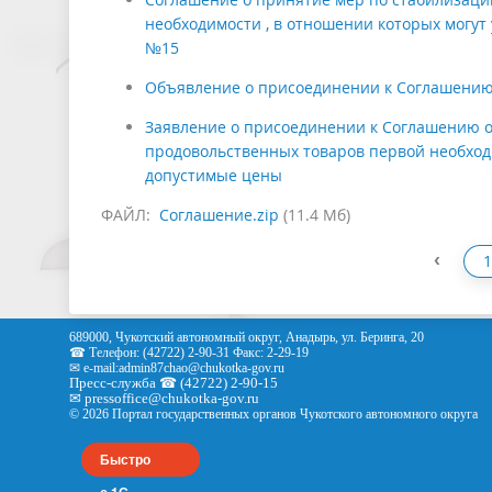
необходимости , в отношении которых могут
№15
Объявление о присоединении к Соглашению
Заявление о присоединении к Соглашению о
продовольственных товаров первой необходи
допустимые цены
ФАЙЛ:
Соглашение.zip
(11.4 Мб)
‹
1
689000, Чукотский автономный округ, Анадырь, ул. Беринга, 20
☎ Телефон: (42722) 2-90-31 Факс: 2-29-19
✉ e-mail:
admin87chao@chukotka-gov.ru
Пресс-служба ☎ (42722) 2-90-15
✉
pressoffice
@chukotka-gov.ru
© 2026 Портал государственных органов Чукотского автономного округа
Быстро
с 1С-