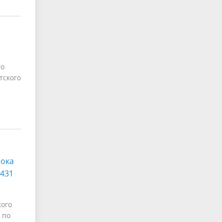
го
тского
рока
 431
кого
 по