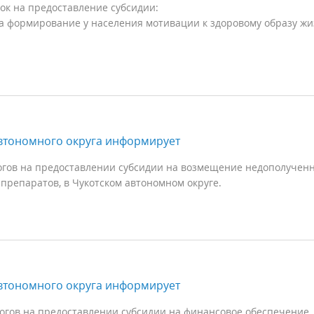
ок на предоставление субсидии:
а формирование у населения мотивации к здоровому образу ж
втономного округа информирует
тогов на предоставлении субсидии на возмещение недополучен
препаратов, в Чукотском автономном округе.
втономного округа информирует
тогов на предоставлении субсидии на финансовое обеспечение