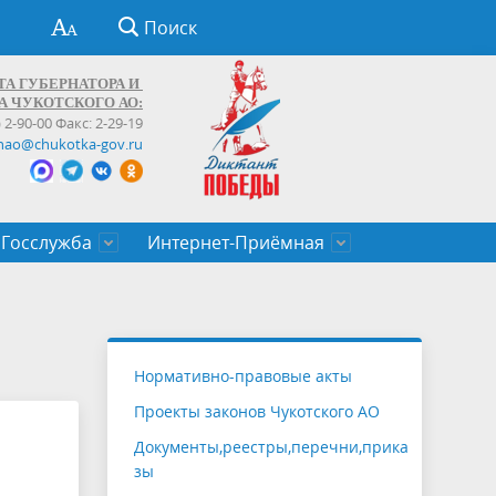
Поиск
ТА ГУБЕРНАТОРА И
А ЧУКОТСКОГО АО:
) 2-90-00 Факс: 2-29-19
hao@chukotka-gov.ru
Госслужба
Интернет-Приёмная
ти
ентров
приказы
Муниципальные образования
Федеральные органы власти
Приоритетные направления
Объявления, конкурсы, заявки
От первого лица
Профессиональное развитие
Оставить обращение (обратная связь)
государственных гражданских
Бизнесу
Нормативно-правовые акты
служащих Чукотского автономного
Проекты законов Чукотского АО
округа
Документы,реестры,перечни,прика
зы