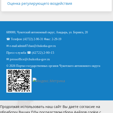
Оценка регулирующего воздействия
689000, Чукотский автономный округ, Анадырь, ул. Беринга, 20
☎ Телефон: (42722) 2-90-31 Факс: 2-29-19
✉ e-mail:
admin87chao@chukotka-gov.ru
Пресс-служба ☎ (42722) 2-90-15
✉
pressoffice
@chukotka-gov.ru
© 2026 Портал государственных органов Чукотского автономного округа
Продолжая использовать наш сайт Вы даете согласие на
обработку Ваших ПДн посредством сбора файлов cookie с