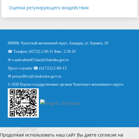
Оценка регулирующего воздействия
689000, Чукотский автономный округ, Анадырь, ул. Беринга, 20
☎ Телефон: (42722) 2-90-31 Факс: 2-29-19
✉ e-mail:
admin87chao@chukotka-gov.ru
Пресс-служба ☎ (42722) 2-90-15
✉
pressoffice
@chukotka-gov.ru
© 2026 Портал государственных органов Чукотского автономного округа
Продолжая использовать наш сайт Вы даете согласие на