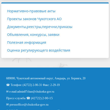
Нормативно-правовые акты
Проекты законов Чукотского АО
Документы,реестры,перечни,приказы
Объявления, конкурсы, заявки
Полезная информация
Оценка регулирующего воздействия
689000, Чукотский автономный округ, Анадырь, ул. Беринга, 20
☎ Телефон: (42722) 2-90-31 Факс: 2-29-19
✉ e-mail:
admin87chao@chukotka-gov.ru
Пресс-служба ☎ (42722) 2-90-15
✉
pressoffice
@chukotka-gov.ru