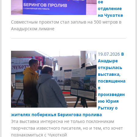
ое
отделение
на Чукотке
Совместным проектом стал заплыв на 500 метров в
Анадырском лимане
19.07.2026
В
Анадыре
открылась
выставка,
посвященна
я
произведен
ию Юрия
Рытхэу о
жителях побережья Берингова пролива
Эта выставка интересна не только поклонникам
творчества известного писателя, но и тем, кто хочет
познакомиться с Чукоткой