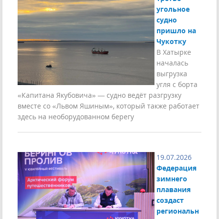
угольное
судно
пришло на
Чукотку
В Хатырке
началась
выгрузка
угля с борта
«Капитана Якубовича» — судно ведёт разгрузку
вместе со «Львом Яшиным», который также работает
здесь на необорудованном берегу
19.07.2026
Федерация
зимнего
плавания
создаст
региональн