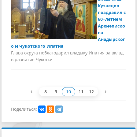
Кузнецов
поздравил с
60–летием
Архиеписко
па
Анадырског
о и Чукотского Ипатия
Глава округа поблагодарил владыку Ипатия за вклад
в развитие Чукотки
‹
›
8
9
10
11
12
Поделиться: