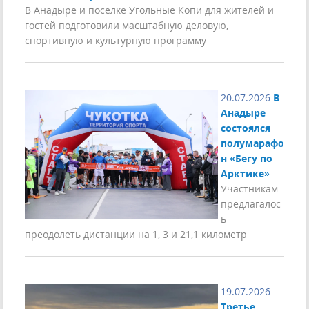
В Анадыре и поселке Угольные Копи для жителей и
гостей подготовили масштабную деловую,
спортивную и культурную программу
20.07.2026
В
Анадыре
состоялся
полумарафо
н «Бегу по
Арктике»
Участникам
предлагалос
ь
преодолеть дистанции на 1, 3 и 21,1 километр
19.07.2026
Третье