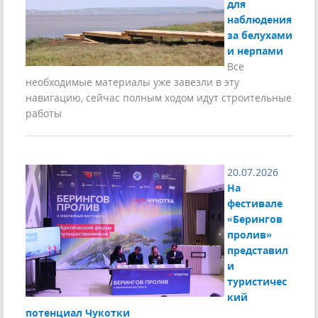
для
наблюдения
за белухами
и нерпами
Все
необходимые материалы уже завезли в эту
навигацию, сейчас полным ходом идут строительные
работы
20.07.2026
На
фестивале
«Берингов
пролив»
представил
и
туристичес
кий
потенциал Чукотки