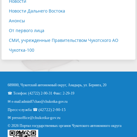
Новости
Новости Дальнего Востока
Анонсы
От первого лица
СМИ, учрежденные Правительством Чукотского АО
Чукотка-100
689000, Чукотский автономный округ, Анадырь, ул. Беринга, 20
☎ Телефон: (42722) 2-90-31 Факс: 2-29-19
✉ e-mail:
admin87chao@chukotka-gov.ru
Пресс-служба ☎ (42722) 2-90-15
✉
pressoffice
@chukotka-gov.ru
© 2026 Портал государственных органов Чукотского автономного округа