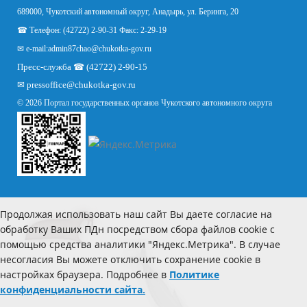
689000, Чукотский автономный округ, Анадырь, ул. Беринга, 20
☎ Телефон: (42722) 2-90-31 Факс: 2-29-19
✉ e-mail:
admin87chao@chukotka-gov.ru
Пресс-служба ☎ (42722) 2-90-15
✉
pressoffice
@chukotka-gov.ru
© 2026 Портал государственных органов Чукотского автономного округа
Продолжая использовать наш сайт Вы даете согласие на
обработку Ваших ПДн посредством сбора файлов cookie с
помощью средства аналитики "Яндекс.Метрика". В случае
несогласия Вы можете отключить сохранение cookie в
настройках браузера. Подробнее в
Политике
конфиденциальности сайта.