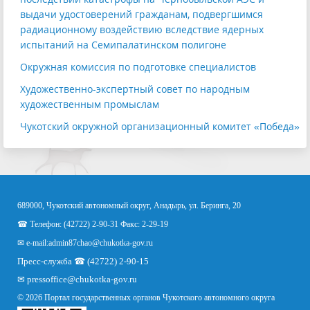
выдачи удостоверений гражданам, подвергшимся
радиационному воздействию вследствие ядерных
испытаний на Семипалатинском полигоне
Окружная комиссия по подготовке специалистов
Художественно-экспертный совет по народным
художественным промыслам
Чукотский окружной организационный комитет «Победа»
689000, Чукотский автономный округ, Анадырь, ул. Беринга, 20
☎ Телефон: (42722) 2-90-31 Факс: 2-29-19
✉ e-mail:
admin87chao@chukotka-gov.ru
Пресс-служба ☎ (42722) 2-90-15
✉
pressoffice
@chukotka-gov.ru
© 2026 Портал государственных органов Чукотского автономного округа