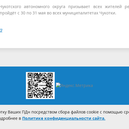
Чукотского автономного округа призывает всех жителей р
пройдёт с 30 по 31 мая во всех муниципалитетах Чукотки.
а
тку Ваших ПДн посредством сбора файлов cookie с помощью сре
Подробнее в
Политике конфиденциальности сайта.