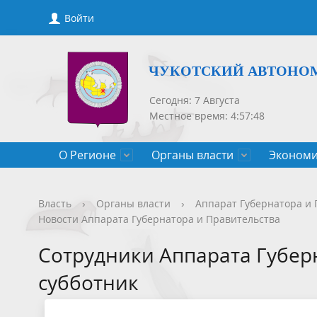
Войти
ЧУКОТСКИЙ АВТОНО
Сегодня: 7 Августа
Местное время: 4:57:48
О Регионе
Органы власти
Экономи
Общие сведения
Губернатор
Государственные программы
Нормативно-правовые акты
Новости
Конкурсы, сведения о вакантных
Порядок рассмотрения обращений
Символик
Правител
Национа
Проекты 
Новости 
Порядок 
Порядок 
Власть
›
Органы власти
›
Аппарат Губернатора и 
Новости Аппарата Губернатора и Правительства
Чукотского АО
должностях
приемов
Общественная палата
Полезная информация
СМИ, учрежденные Правительством
Уполном
Оценка р
Чукотка-
Сотрудники Аппарата Губер
Чукотского АО
Защита населения от ЧС
субботник