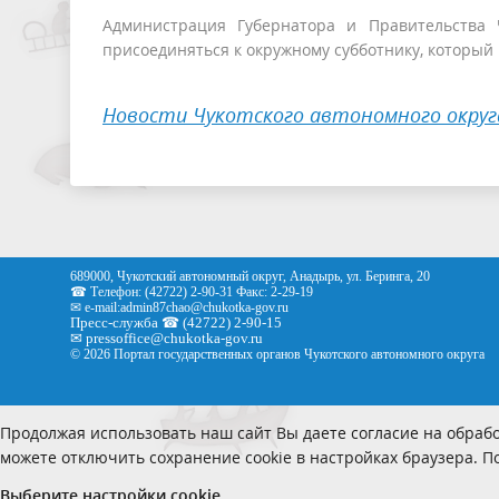
Администрация Губернатора и Правительства 
присоединяться к окружному субботнику, который 
Новости Чукотского автономного округ
689000, Чукотский автономный округ, Анадырь, ул. Беринга, 20
☎ Телефон: (42722) 2-90-31 Факс: 2-29-19
✉ e-mail:
admin87chao@chukotka-gov.ru
Пресс-служба ☎ (42722) 2-90-15
✉
pressoffice
@chukotka-gov.ru
© 2026 Портал государственных органов Чукотского автономного округа
Продолжая использовать наш сайт Вы даете согласие на обрабо
можете отключить сохранение cookie в настройках браузера. 
Выберите настройки cookie