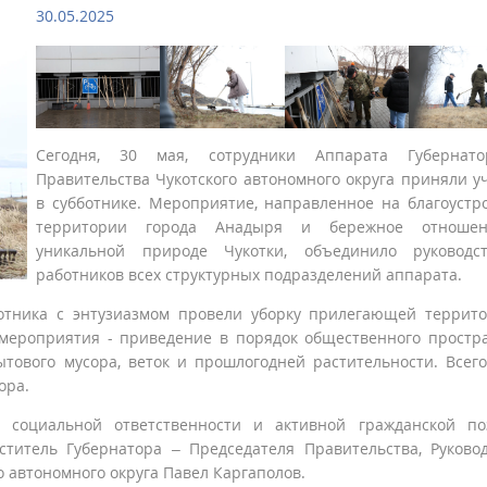
30.05.2025
Сегодня, 30 мая, сотрудники Аппарата Губернат
Правительства Чукотского автономного округа приняли у
в субботнике. Мероприятие, направленное на благоустр
территории города Анадыря и бережное отноше
уникальной природе Чукотки, объединило руководс
работников всех структурных подразделений аппарата.
ботника с энтузиазмом провели уборку прилегающей террит
 мероприятия - приведение в порядок общественного простр
ытового мусора, веток и прошлогодней растительности. Всег
ора.
 социальной ответственности и активной гражданской по
ститель Губернатора – Председателя Правительства, Руково
о автономного округа Павел Каргаполов.