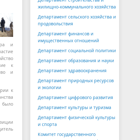
жилищно-коммунального хозяйства
Департамент сельского хозяйства и
продовольствия
Департамент финансов и
имущественных отношений
ора и
Департамент социальной политики
частие
ойство
Департамент образования и науки
ние к
Департамент здравоохранения
тво и
Департамент природных ресурсов
и экологии
ории к
анства
Департамент цифрового развития
о было
Департамент культуры и туризма
Департамент физической культуры
зиции
и спорта
дитель
Комитет государственного