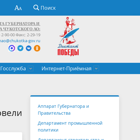
Поиск
ТА ГУБЕРНАТОРА И
А ЧУКОТСКОГО АО:
) 2-90-00 Факс: 2-29-19
hao@chukotka-gov.ru
Госслужба
Интернет-Приёмная
ти
ентров
приказы
Муниципальные образования
Федеральные органы власти
Приоритетные направления
Объявления, конкурсы, заявки
От первого лица
Профессиональное развитие
Оставить обращение (обратная связь)
государственных гражданских
Бизнесу
Аппарат Губернатора и
служащих Чукотского автономного
овели
Правительства
округа
Департамент промышленной
политики
Департамент строительства и