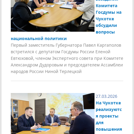
Комитета
Госдумы на
Чукотке
обсудили
вопросы
национальной политики
Первый заместитель Губернатора Павел Каргаполов
встретился с депутатом Госдумы России Еленой
Евтюховой, членом Экспертного совета при Комитете
Александром Дудоровым и председателем Ассамблеи
народов России Ниной Терлецкой
27.03.2026
На Чукотке
реализуютс
я проекты
для
повышения