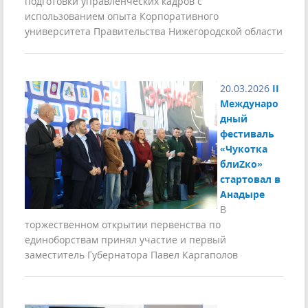
подготовки управленческих кадров с
использованием опыта Корпоративного
университета Правительства Нижегородской области
20.03.2026
II
Междунаро
дный
фестиваль
«Чукотка
блиZко»
стартовал в
Анадыре
В
торжественном открытии первенства по
единоборствам принял участие и первый
заместитель Губернатора Павел Каргаполов