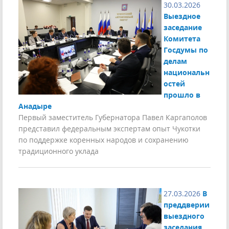
30.03.2026
Выездное
заседание
Комитета
Госдумы по
делам
национальн
остей
прошло в
Анадыре
Первый заместитель Губернатора Павел Каргаполов
представил федеральным экспертам опыт Чукотки
по поддержке коренных народов и сохранению
традиционного уклада
27.03.2026
В
преддверии
выездного
заседания