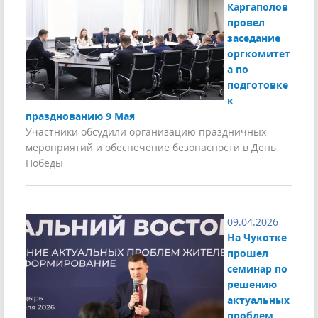
Каргаполов
провел
заседание
оргкомитет
а по
подготовке
к
празднованию 9 Мая
Участники обсудили организацию праздничных
мероприятий и обеспечение безопасности в День
Победы
09.04.2026
На Чукотке
прошел
семинар по
решению
актуальных
проблем