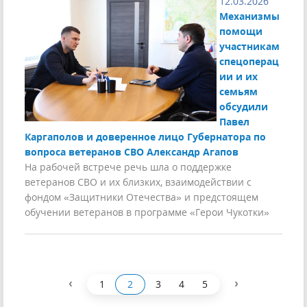
12.03.2026
Механизмы
помощи
участникам
спецоперац
ии и их
семьям
обсудили
Павел
Каргаполов и доверенное лицо Губернатора по
вопроса ветеранов СВО Александр Агапов
На рабочей встрече речь шла о поддержке
ветеранов СВО и их близких, взаимодействии с
фондом «Защитники Отечества» и предстоящем
обучении ветеранов в программе «Герои Чукотки»
‹
›
1
2
3
4
5