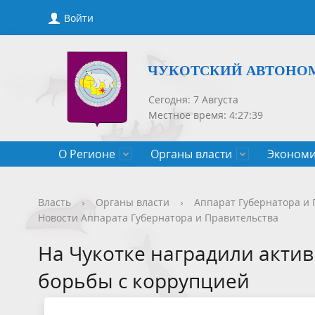
Войти
ЧУКОТСКИЙ АВТОНО
Сегодня: 7 Августа
Местное время: 4:27:39
О Регионе
Органы власти
Экономи
Общие сведения
Губернатор
Государственные программы
Нормативно-правовые акты
Новости
Конкурсы, сведения о вакантных
Порядок рассмотрения обращений
Символик
Правител
Национа
Проекты 
Новости 
Порядок 
Порядок 
Власть
›
Органы власти
›
Аппарат Губернатора и 
Новости Аппарата Губернатора и Правительства
Чукотского АО
должностях
приемов
Общественная палата
Полезная информация
СМИ, учрежденные Правительством
Уполном
Оценка р
Чукотка-
На Чукотке наградили акти
Чукотского АО
Защита населения от ЧС
борьбы с коррупцией