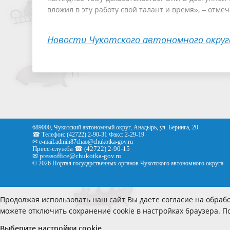
вложил в эту работу свой талант и время», – отм
Новости Чукотского автономного округ
689000, Чукотский автономный округ, Анадырь, ул. Беринга, 20
☎ Телефон: (42722) 2-90-31 Факс: 2-29-19
✉ e-mail:
admin87chao@chukotka-gov.ru
Пресс-служба ☎ (42722) 2-90-15
✉
pressoffice
@chukotka-gov.ru
© 2026 Портал государственных органов Чукотского автономного округа
Продолжая использовать наш сайт Вы даете согласие на обрабо
можете отключить сохранение cookie в настройках браузера. 
Выберите настройки cookie