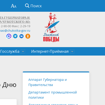
Поиск
ТА ГУБЕРНАТОРА И
А ЧУКОТСКОГО АО:
) 2-90-00 Факс: 2-29-19
hao@chukotka-gov.ru
Госслужба
Интернет-Приёмная
ти
ентров
приказы
Муниципальные образования
Федеральные органы власти
Приоритетные направления
Объявления, конкурсы, заявки
От первого лица
Профессиональное развитие
Оставить обращение (обратная связь)
государственных гражданских
Бизнесу
Аппарат Губернатора и
служащих Чукотского автономного
о Дню
Правительства
округа
Департамент промышленной
политики
Департамент строительства и