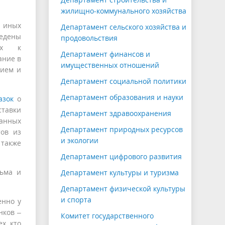
жилищно-коммунального хозяйства
 иных
Департамент сельского хозяйства и
едены
продовольствия
ных к
Департамент финансов и
ание в
имущественных отношений
нием и
Департамент социальной политики
Департамент образования и науки
азок
о
ставки
Департамент здравоохранения
анных
Департамент природных ресурсов
тов из
и экологии
 также
Департамент цифрового развития
сьма и
Департамент культуры и туризма
Департамент физической культуры
и спорта
енно у
нков –
Комитет государственного
х, кто