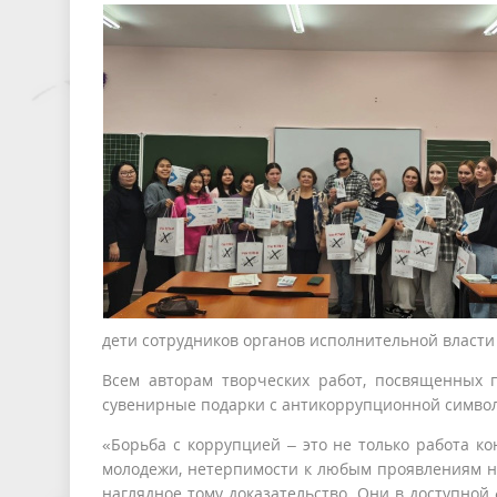
дети сотрудников органов исполнительной власти 
Всем авторам творческих работ, посвященных 
сувенирные подарки с антикоррупционной симво
«Борьба с коррупцией – это не только работа к
молодежи, нетерпимости к любым проявлениям не
наглядное тому доказательство. Они в доступной