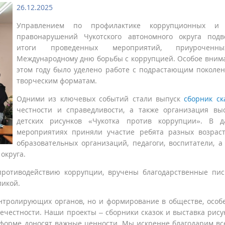
26.12.2025
Управлением по профилактике коррупционных и
правонарушений Чукотского автономного округа подв
итоги проведенных мероприятий, приурочен
Международному дню борьбы с коррупцией. Особое вним
этом году было уделено работе с подрастающим поколе
творческим форматам.
Одними из ключевых событий стали выпуск
сборник ск
честности и справедливости, а также организация вы
детских рисунков «Чукотка против коррупции». В д
мероприятиях приняли участие ребята разных возрас
образовательных организаций, педагоги, воспитатели, а
округа.
противодействию коррупции, вручены благодарственные пи
ликой.
онтролирующих органов, но и формирование в обществе, особ
честности. Наши проекты – сборники сказок и выставка рису
 форме доносят важные ценности. Мы искренне благодарим все