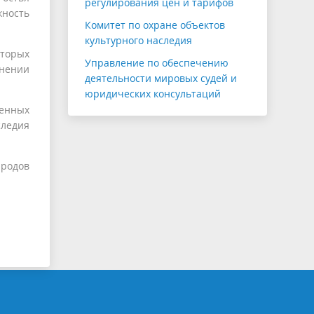
регулирования цен и тарифов
жность
Комитет по охране объектов
культурного наследия
оторых
Управление по обеспечению
лнении
деятельности мировых судей и
юридических консультаций
ренных
следия
ародов