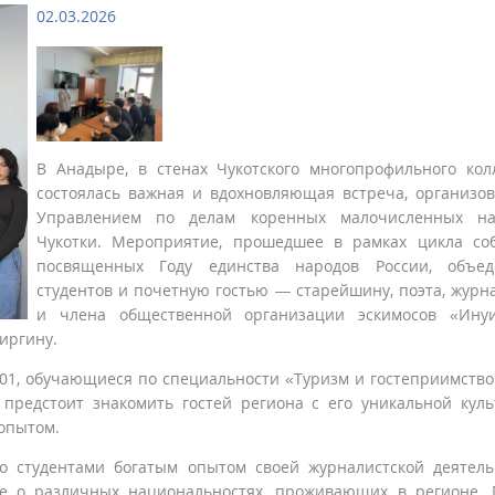
02.03.2026
В Анадыре, в стенах Чукотского многопрофильного кол
состоялась важная и вдохновляющая встреча, организо
Управлением по делам коренных малочисленных на
Чукотки. Мероприятие, прошедшее в рамках цикла со
посвященных Году единства народов России, объед
студентов и почетную гостью — старейшину, поэта, журн
и члена общественной организации эскимосов «Инуи
иргину.
-01, обучающиеся по специальности «Туризм и гостеприимство
предстоит знакомить гостей региона с его уникальной куль
опытом.
о студентами богатым опытом своей журналистской деятель
же о различных национальностях, проживающих в регионе. 