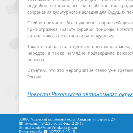
подробно остановилась на особенностях трад
сохранения культурного наследия для будущих по
Особое внимание было уделено творческой деяте
ярко отразила красоту суровой природы, богатст
автора никого не оставили равнодушным.
Такая встреча стала ценным опытом для молод
народов, а также наглядно подтвердила важнос
региона.
Отметим, что это мероприятие стало уже третьи
России.
Новости Чукотского автономного округ
689000, Чукотский автономный округ, Анадырь, ул. Беринга, 20
☎ Телефон: (42722) 2-90-31 Факс: 2-29-19
✉ e-mail:
admin87chao@chukotka-gov.ru
Пресс-служба ☎ (42722) 2-90-15