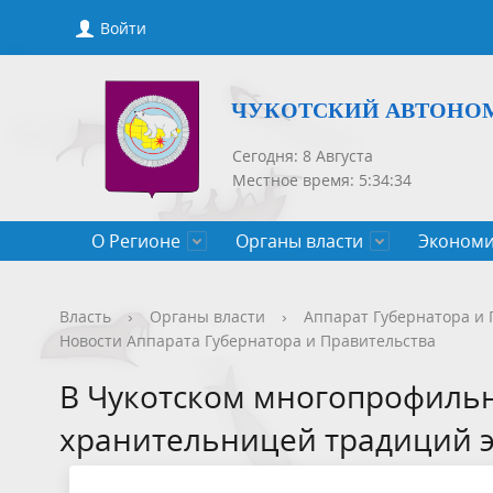
Войти
ЧУКОТСКИЙ АВТОНО
Сегодня: 8 Августа
Местное время: 5:34:34
О Регионе
Органы власти
Экономи
Общие сведения
Губернатор
Государственные программы
Нормативно-правовые акты
Новости
Конкурсы, сведения о вакантных
Порядок рассмотрения обращений
Символик
Правител
Национа
Проекты 
Новости 
Порядок 
Порядок 
Власть
›
Органы власти
›
Аппарат Губернатора и 
Новости Аппарата Губернатора и Правительства
Чукотского АО
должностях
приемов
Общественная палата
Полезная информация
СМИ, учрежденные Правительством
Уполном
Оценка р
Чукотка-
В Чукотском многопрофильн
Чукотского АО
Защита населения от ЧС
хранительницей традиций 