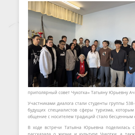
приполярный совет Чукотка» Татьяну Юрьевну Ач
Участниками диалога стали студенты группы 538
будущих специалистов сферы туризма, которым 
общение с носителем традиций стало бесценным 
В ходе встречи Татьяна Юрьевна поделилась с
рассказала о жизни и культуре Чукотки, а так