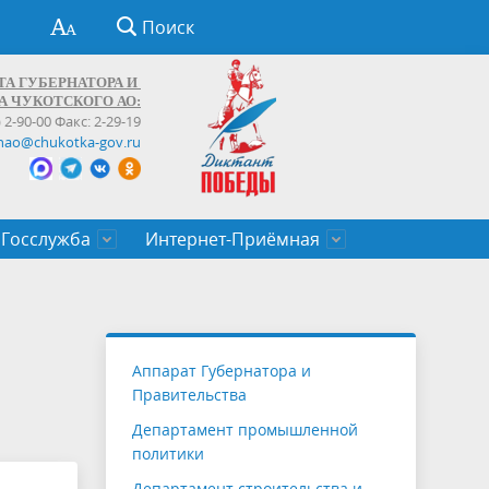
Поиск
ТА ГУБЕРНАТОРА И
А ЧУКОТСКОГО АО:
) 2-90-00 Факс: 2-29-19
hao@chukotka-gov.ru
Госслужба
Интернет-Приёмная
ти
ентров
приказы
Муниципальные образования
Федеральные органы власти
Приоритетные направления
Объявления, конкурсы, заявки
От первого лица
Профессиональное развитие
Оставить обращение (обратная связь)
государственных гражданских
Бизнесу
Аппарат Губернатора и
служащих Чукотского автономного
Правительства
округа
Департамент промышленной
политики
Департамент строительства и