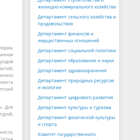
жилищно-коммунального хозяйства
Департамент сельского хозяйства и
продовольствия
Департамент финансов и
имущественных отношений
леджа,
Департамент социальной политики
ванная
Департамент образования и науки
родов
бытий,
Департамент здравоохранения
инило
Департамент природных ресурсов
алиста
и экологии
тский
Департамент цифрового развития
». Для
Департамент культуры и туризма
турой,
Департамент физической культуры
и спорта
ности,
Комитет государственного
Гостья