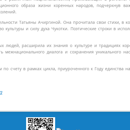
иционного образа жизни коренных народов, подчеркнув ва
колений.
льности Татьяны Ачиргиной. Она прочитала свои стихи, в к
во культуры и силу духа Чукотки. Поэтические строки в испо
ых людей, расширила их знания о культуре и традициях ко
ть межнационального диалога и сохранения уникального на
м по счету в рамках цикла, приуроченного к Году единства н
а