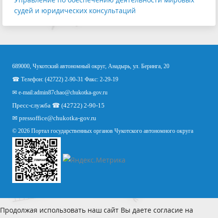
судей и юридических консультаций
689000, Чукотский автономный округ, Анадырь, ул. Беринга, 20
☎ Телефон: (42722) 2-90-31 Факс: 2-29-19
✉ e-mail:
admin87chao@chukotka-gov.ru
Пресс-служба ☎ (42722) 2-90-15
✉
pressoffice
@chukotka-gov.ru
© 2026 Портал государственных органов Чукотского автономного округа
Продолжая использовать наш сайт Вы даете согласие на