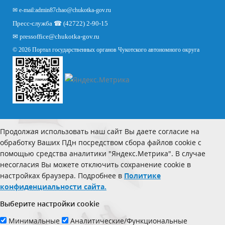
✉ e-mail:
admin87chao@chukotka-gov.ru
Пресс-служба ☎ (42722) 2-90-15
✉
pressoffice
@chukotka-gov.ru
© 2026 Портал государственных органов Чукотского автономного округа
Продолжая использовать наш сайт Вы даете согласие на
обработку Ваших ПДн посредством сбора файлов cookie с
помощью средства аналитики "Яндекс.Метрика". В случае
несогласия Вы можете отключить сохранение cookie в
настройках браузера. Подробнее в
Политике
конфиденциальности сайта.
Выберите настройки cookie
Минимальные
Аналитические/Функциональные