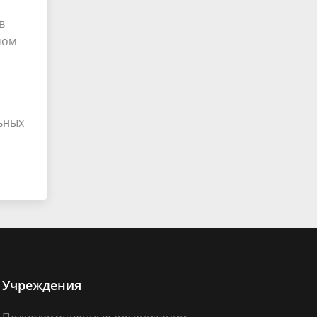
в
мом
ьных
Учреждения