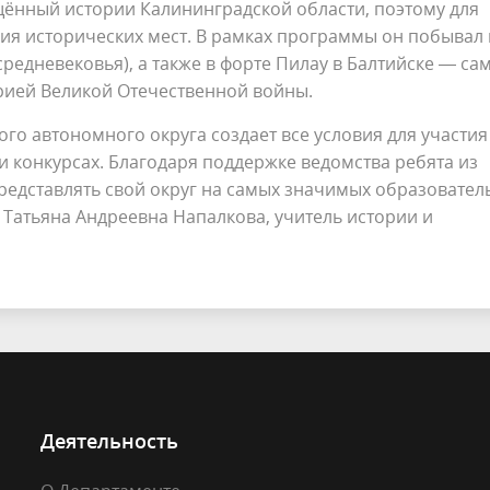
ённый истории Калининградской области, поэтому для
я исторических мест. В рамках программы он побывал 
средневековья), а также в форте Пилау в Балтийске — са
орией Великой Отечественной войны.
го автономного округа создает все условия для участия
 конкурсах. Благодаря поддержке ведомства ребята из
редставлять свой округ на самых значимых образовател
 Татьяна Андреевна Напалкова, учитель истории и
Деятельность