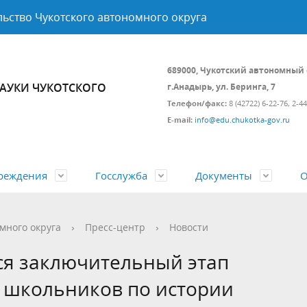
ьство Чукотского автономного округа
689000, Чукотский автономный 
АУКИ ЧУКОТСКОГО
г.Анадырь, ул. Беринга, 7
Телефон/факс:
8 (42722) 6-22-76, 2-4
E-mail:
info@edu.chukotka-gov.ru
реждения
Госслужба
Документы
О
ние аналитической,
твенные услуги
ый центр по поддержке НКО
 поступления на
 нормативных правовых
ические данные
Управление развития
Государственный контроль (н
Профессиональное развитие
Объявления, конкурсы, заявк
Личный приём
много округа
›
Пресс-центр
›
Новости
й и кадровой работы
ственную гражданскую
инфраструктуры, цифровой
в сфере образования
государственного гражданско
Открытые данные
ся заключительный этап
трансформации и конкурсны
служащего Чукотского автоно
 оздоровление
Независимая оценка качества
 школьников по истории
процедур
округа