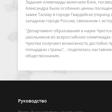
Задания олимпиады включали блок, посвящ
Александра были особенно ценны посещени
замке Тапиау в городе Гвардейске (период 
западном городе России, связанном с ист
"Департамент образования и науки Чукотско
школьников во всероссийских олимпиадах и
Чукотки получают возможность достойно п
площадках страны", - поделилась наставник
обществознания.
Руководство