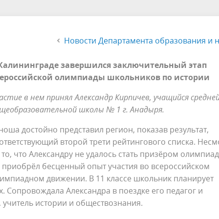
ая ситуация
Горячая линия по вопросам о
адзора, лицензирования и
тавление мер поддержки в
Отдел оценки и контроля кач
труда работников образован
Новости Департамента образования и 
ственной аккредитации
обучения детям участников
опольный комплаенс
образования
Земский учитель
Обучение детей с ОВЗ и детей
ьной военной операции»
пециалистов образования
инвалидов
Молодой учитель и молодой
Калининграде завершился заключительный этап
воспитатель
ероссийской олимпиады школьников по истории
Тестирование детей иностра
граждан на знание русского я
астие в нем принял Александр Кирпичев, учащийся средне
щеобразовательной школы № 1 г. Анадыря.
оша достойно представил регион, показав результат,
ответствующий второй трети рейтингового списка. Несм
 то, что Александру не удалось стать призёром олимпиад
 приобрёл бесценный опыт участия во всероссийском
импиадном движении. В 11 классе школьник планирует
. Сопровождала Александра в поездке его педагог и
 учитель истории и обществознания.