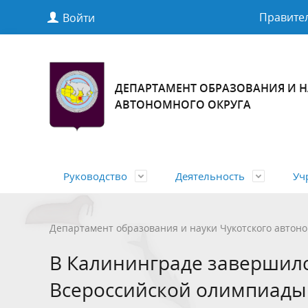
Правител
Войти
ДЕПАРТАМЕНТ ОБРАЗОВАНИЯ И Н
АВТОНОМНОГО ОКРУГА
Руководство
Деятельность
Уч
Первый заместитель начальника
О Департаменте
Подведомственные организации
Объявления, конкурсы на
Нормативные правовые акты
Правовая база
Управле
Государс
Ресурсн
Порядок
Проекты
Статист
Департамент образования и науки Чукотского автоно
Департамента образования и науки
замещение вакантных должностей
правово
государ
актов
В Калининграде завершил
Чукотского автономного округа
службу
Государственная (итоговая)
Отдых и
Всероссийской олимпиады
аттестация