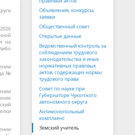
правовых актов
воспитательной работы
нормативных правовых актов,
платы
Всероссийская олимпиада
Объявления, конкурсы,
круге
содержащих нормы трудового права
ества
ия
школьников
заявки
Учетная политика
Общественный совет
-
Меры поддержки педагогам и
.2026
нной
Открытые данные
обучающимся
Школа Минпросвещения России
г на
Ведомственный контроль за
 либо
нных
Патриотическое воспитание
соблюдением трудового
зыка
законодательства и иных
Социализация и психологическая
нормативных правовых
ении
адаптация детей иностранных
актов, содержащих нормы
ода №
трудового права
граждан
Совет по науке при
дении
Губернаторе Чукотского
ение
автономного округа
ский
елки
Антимонопольный
комплаенс
Земский учитель
ении