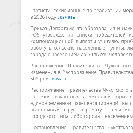
Жизненная ситуация «Получение
Жизненн
Статистические данные по реализации мер
Управление профессионального
среднего профессионального
Отдел н
«Предос
в 2026 году
скачать
образования и науки
образования на территории
Совет по науке при Губернаторе
государ
период 
Антимон
Приказ Департамента образования и науки 
Чукотского автономного округа»
Чукотского автономного округа
специал
«Об утверждении списка победителей к
Реестр с
компенсационной выплаты учителю, приб
работу в сельские населенные пункты, л
Профессиональное образование
Наука
города с населением до 50 тысяч человек в
Распоряжение Правительства Чукотского
изменения в Распоряжение Правительства 
508-рп»
скачать
Распоряжение Правительства Чукотского а
Контроль (надзор) за
Перечня вакантных должностей, при з
достоверностью, актуальностью и
единовременной компенсационной выпл
полнотой сведений об организациях
автономный округ на работу в сельские
городского типа, либо города с населением 
отдыха детей и их оздоровления
Постановление Правительства Чукотског