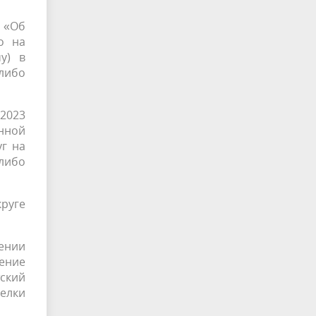
п «Об
о на
у) в
 либо
.2023
нной
г на
 либо
круге
дении
ение
ский
елки