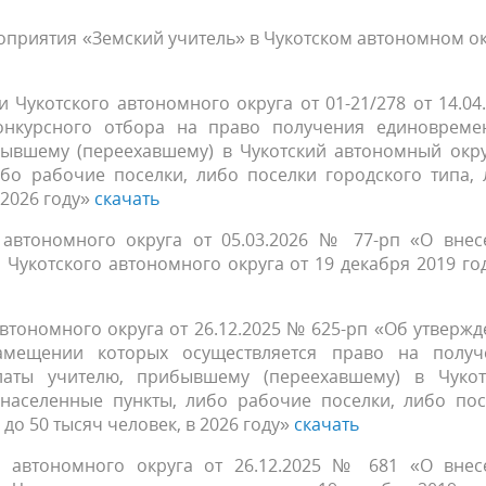
ая ситуация
Горячая линия по вопросам о
оприятия «Земский учитель» в Чукотском автономном о
адзора, лицензирования и
тавление мер поддержки в
Отдел оценки и контроля кач
труда работников образован
ственной аккредитации
обучения детям участников
опольный комплаенс
образования
Земский учитель
Обучение детей с ОВЗ и детей
Чукотского автономного округа от 01-21/278 от 14.04
ьной военной операции»
онкурсного отбора на право получения единовреме
пециалистов образования
инвалидов
Молодой учитель и молодой
ывшему (переехавшему) в Чукотский автономный окру
воспитатель
ибо рабочие поселки, либо поселки городского типа,
Тестирование детей иностра
 2026 году»
скачать
граждан на знание русского я
 автономного округа от 05.03.2026 № 77-рп «О внес
Чукотского автономного округа от 19 декабря 2019 г
втономного округа от 26.12.2025 № 625-рп «Об утверж
амещении которых осуществляется право на получ
аты учителю, прибывшему (переехавшему) в Чукот
 населенные пункты, либо рабочие поселки, либо пос
до 50 тысяч человек, в 2026 году»
скачать
о автономного округа от 26.12.2025 № 681 «О внес