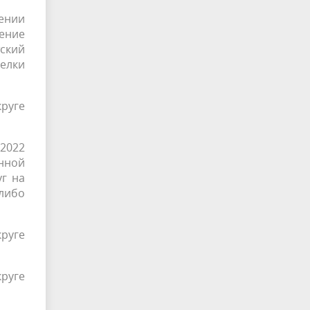
дении
ение
ский
елки
круге
.2022
нной
г на
 либо
круге
круге