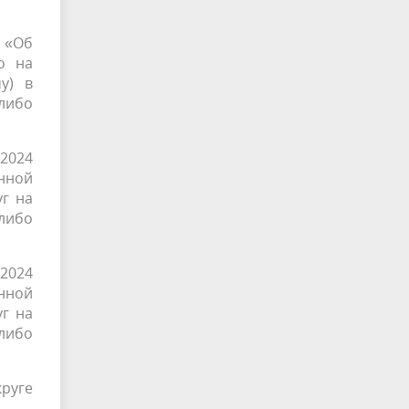
п «Об
о на
у) в
 либо
.2024
нной
г на
 либо
.2024
нной
г на
 либо
круге