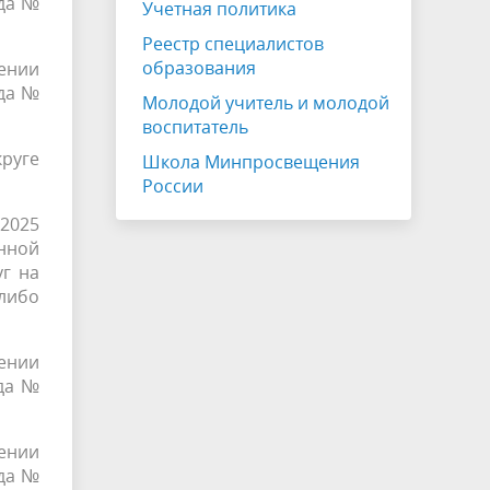
ода №
Учетная политика
Реестр специалистов
образования
ении
ода №
Молодой учитель и молодой
воспитатель
круге
Школа Минпросвещения
России
.2025
нной
г на
 либо
ении
ода №
ении
ода №