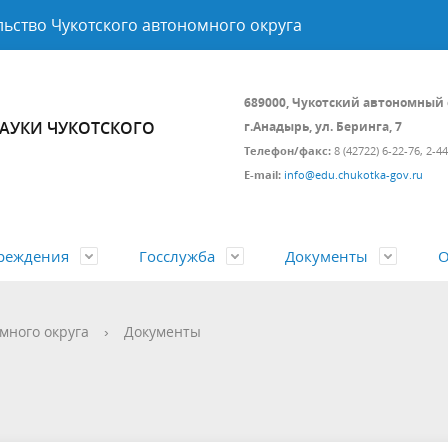
ьство Чукотского автономного округа
689000, Чукотский автономный 
АУКИ ЧУКОТСКОГО
г.Анадырь, ул. Беринга, 7
Телефон/факс:
8 (42722) 6-22-76, 2-4
E-mail:
info@edu.chukotka-gov.ru
реждения
Госслужба
Документы
О
ние аналитической,
твенные услуги
ый центр по поддержке НКО
 поступления на
 нормативных правовых
ические данные
Управление развития
Государственный контроль (н
Профессиональное развитие
Объявления, конкурсы, заявк
Личный приём
много округа
›
Документы
й и кадровой работы
ственную гражданскую
инфраструктуры, цифровой
в сфере образования
государственного гражданско
Открытые данные
трансформации и конкурсны
служащего Чукотского автоно
 оздоровление
Независимая оценка качества
процедур
округа