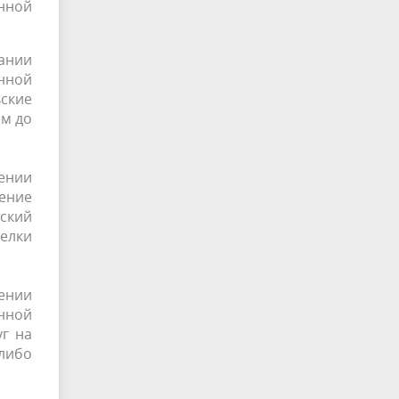
нной
ании
нной
ские
ем до
дении
ение
ский
елки
дении
нной
г на
 либо