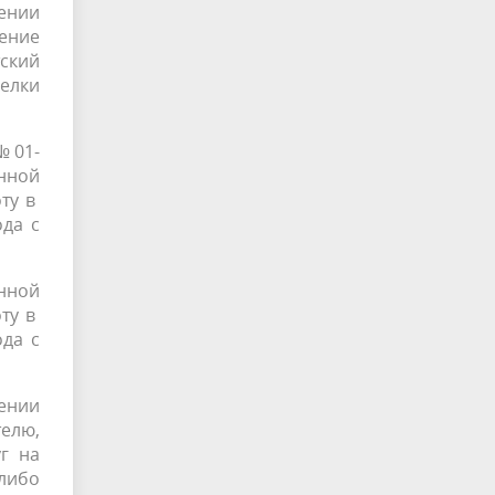
дении
ение
ский
елки
 №01-
енной
ту в
ода с
нной
ту в
ода с
дении
елю,
г на
 либо