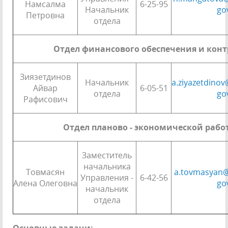
Намсалма
6-25-95
Начальник
go
Петровна
отдела
Отдел финансового обеспечения и конт
Зиязетдинов
Начальник
a.ziyazetdino
Айвар
6-05-51
отдела
go
Рафисович
Отдел планово - экономической рабо
Заместитель
начальника
Товмасян
a.tovmasyan@
Управления -
6-42-56
Алена Олеговна
go
начальник
отдела
Основные задачи: