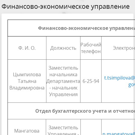
Финансово-экономическое управление
Финансово-экономическое управлен
Рабочий
Ф. И. О.
Должность
Электрон
телефон
Заместитель
Цымпилова
начальника
t.tsimpilova
Татьяна
Департамента
6-25-94
go
Владимировна
- начальник
Управления
Отдел бухгалтерского учета и отчетно
Заместитель
Мангатова
Управления -
n.mangatova@