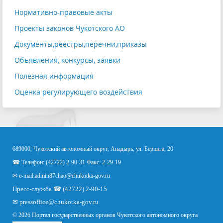
Нормативно-правовые акты
Проекты законов Чукотского АО
Документы,реестры,перечни,приказы
Объявления, конкурсы, заявки
Полезная информация
Оценка регулирующего воздействия
689000, Чукотский автономный округ, Анадырь, ул. Беринга, 20
☎ Телефон: (42722) 2-90-31 Факс: 2-29-19
✉ e-mail:
admin87chao@chukotka-gov.ru
Пресс-служба ☎ (42722) 2-90-15
✉
pressoffice
@chukotka-gov.ru
© 2026 Портал государственных органов Чукотского автономного округа