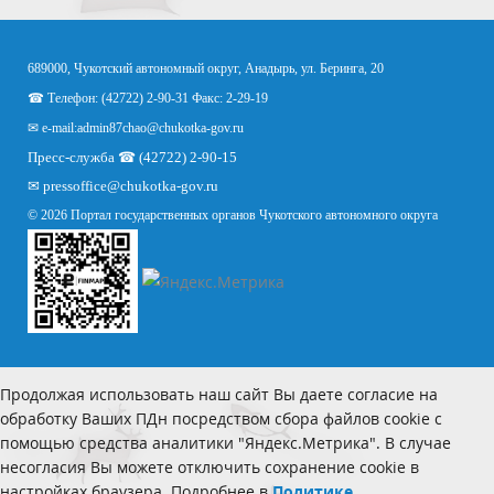
689000, Чукотский автономный округ, Анадырь, ул. Беринга, 20
☎ Телефон: (42722) 2-90-31 Факс: 2-29-19
✉ e-mail:
admin87chao@chukotka-gov.ru
Пресс-служба ☎ (42722) 2-90-15
✉
pressoffice
@chukotka-gov.ru
© 2026 Портал государственных органов Чукотского автономного округа
Продолжая использовать наш сайт Вы даете согласие на
обработку Ваших ПДн посредством сбора файлов cookie с
помощью средства аналитики "Яндекс.Метрика". В случае
несогласия Вы можете отключить сохранение cookie в
настройках браузера. Подробнее в
Политике