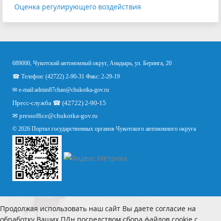
Оценка регулирующего воздействия
689000, Чукотский автономный округ, Анадырь, ул. Беринга, 20
☎ Телефон: (42722) 2-90-31 Факс: 2-29-19
✉ e-mail:
admin87chao@chukotka-gov.ru
Пресс-служба ☎ (42722) 2-90-15
✉
pressoffice
@chukotka-gov.ru
© 2026 Портал государственных органов Чукотского автономного округа
Продолжая использовать наш сайт Вы даете согласие на
обработку Ваших ПДн посредством сбора файлов cookie с