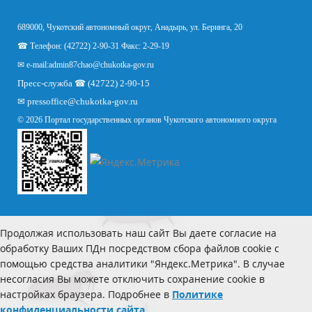
689000, Чукотский автономный округ, Анадырь, ул. Беринга, 20
☎ Телефон: (42722) 2-90-31 Факс: 2-29-19
✉ e-mail:
admin87chao@chukotka-gov.ru
Пресс-служба ☎ (42722) 2-90-15
✉
pressoffice
@chukotka-gov.ru
© 2026 Портал государственных органов Чукотского автономного округа
Продолжая использовать наш сайт Вы даете согласие на
обработку Ваших ПДн посредством сбора файлов cookie с
помощью средства аналитики "Яндекс.Метрика". В случае
несогласия Вы можете отключить сохранение cookie в
настройках браузера. Подробнее в
Политике
конфиденциальности сайта.