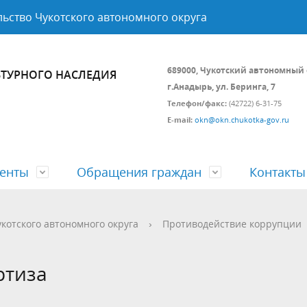
ьство Чукотского автономного округа
689000, Чукотский автономный 
ЬТУРНОГО НАСЛЕДИЯ
г.Анадырь, ул. Беринга, 7
Телефон/факс:
(42722) 6-31-75
E-mail:
okn@okn.chukotka-gov.ru
енты
Обращения граждан
Контакты
ьно-надзорная деятельность
я информация
ная юридическая помощь
Бюджет
Открытые данные
котского автономного округа
›
Противодействие коррупции
ственные программы
ртиза
вые документы
Советы и комиссии