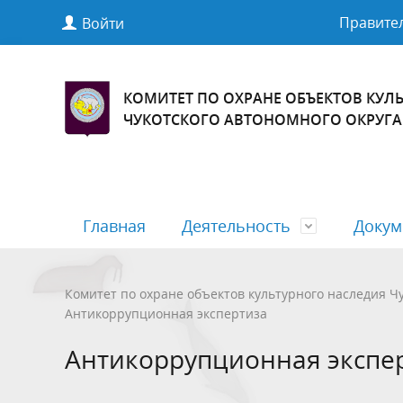
Правител
Войти
КОМИТЕТ ПО ОХРАНЕ ОБЪЕКТОВ КУЛ
ЧУКОТСКОГО АВТОНОМНОГО ОКРУГА
Главная
Деятельность
Докум
Общая информация
Антимонопольный комплаенс
Обращения граждан
Контрол
Полезна
Бесплат
Комитет по охране объектов культурного наследия Чу
Антикоррупционная экспертиза
Государственные услуги
Государ
Антикоррупционная экспе
Документы ,определяющие политику
Финансо
в отношении обработки