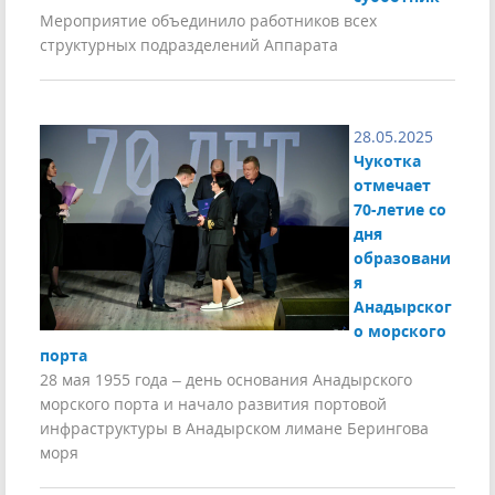
Мероприятие объединило работников всех
структурных подразделений Аппарата
28.05.2025
Чукотка
отмечает
70-летие со
дня
образовани
я
Анадырског
о морского
порта
28 мая 1955 года – день основания Анадырского
морского порта и начало развития портовой
инфраструктуры в Анадырском лимане Берингова
моря