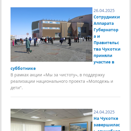
26.04.2025
Сотрудники
Аппарата
Губернатор
а и
Правительс
тва Чукотки
приняли
участие в
субботнике
В рамках акции «Мы за чистоту», в поддержку
реализации национального проекта «Молодежь и
дети".
24.04.2025
На Чукотке
завершилас