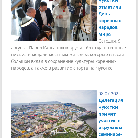
Чукотки
отметили
День
коренных
народов
мира
Сегодня, 9
августа, Павел Каргаполов вручил благодарственные
письма и медали местным жителям, которые внесли
большой вклад в сохранение культуры коренных
народов, а также в развитие спорта на Чукотке.
08.07.2025
Делегация
Чукотки
примет
участие в
окружном
семинаре-