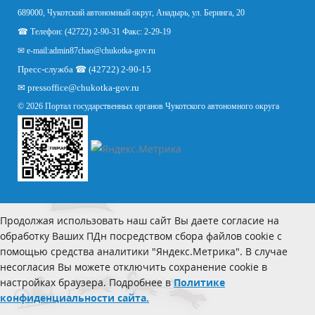
689000, Чукотский автономный округ, Анадырь, ул. Беринга, 20
☎ Телефон: (42722) 2-90-31 Факс: 2-29-19
✉ e-mail:
admin87chao@chukotka-gov.ru
Пресс-служба ☎ (42722) 2-90-15
✉
pressoffice
@chukotka-gov.ru
© 2026 Портал государственных органов Чукотского автономного округа
Продолжая использовать наш сайт Вы даете согласие на
обработку Ваших ПДн посредством сбора файлов cookie с
помощью средства аналитики "Яндекс.Метрика". В случае
несогласия Вы можете отключить сохранение cookie в
настройках браузера. Подробнее в
Политике
конфиденциальности сайта.