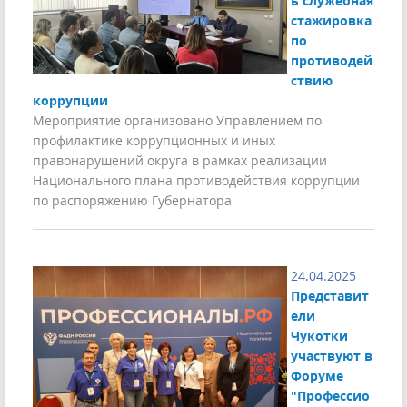
ь служебная
стажировка
по
противодей
ствию
коррупции
Мероприятие организовано Управлением по
профилактике коррупционных и иных
правонарушений округа в рамках реализации
Национального плана противодействия коррупции
по распоряжению Губернатора
24.04.2025
Представит
ели
Чукотки
участвуют в
Форуме
"Профессио