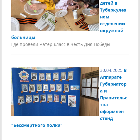
детей в
Туберкулез
ном
отделении
окружной
больницы
Где провели матер-класс в честь Дня Победы
30.04.2025
В
Аппарате
Губернатор
а и
Правительс
тва
оформлен
стенд
"Бессмертного полка"