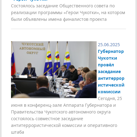
Состоялось заседание Общественного совета по
реализации программы «Герои Чукотки», на котором
были объявлены имена финалистов проекта
25.06.2025
Губернатор
Чукотки
провёл
заседание
антитеррор
истической
комиссии
Сегодня, 25
июня в конференц-зале Аппарата Губернатора и
Правительства Чукотского автономного округа
состоялось совместное заседание
антитеррористической комиссии и оперативного
штаба