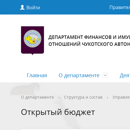
Правител
Войти
ДЕПАРТАМЕНТ ФИНАНСОВ И ИМ
ОТНОШЕНИЙ ЧУКОТСКОГО АВТО
Главная
О департаменте
Дея
Основные сведения
Финансовая грамотность
Нормативные правовые акты
Окружной бюджет
Структур
Государ
Проекты
Межбюдж
О департаменте
›
Структура и состав
›
Управле
актов
Открытый бюджет
Вакансии
Государственный (муниципальный)
Обращен
Административные регламенты
долг Чукотского автономного округа