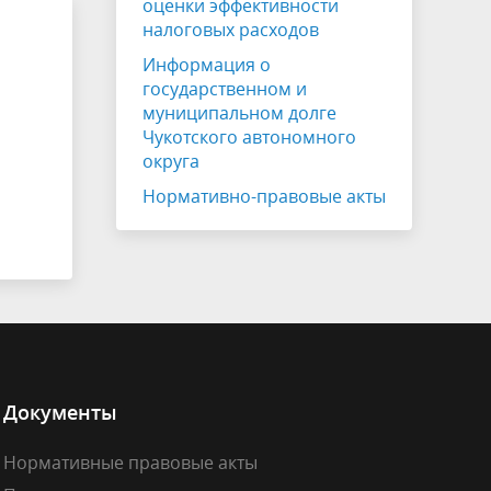
оценки эффективности
Клиентоцентричность
налоговых расходов
я
Информация о
государственном и
муниципальном долге
Чукотского автономного
округа
Нормативно-правовые акты
Документы
Нормативные правовые акты