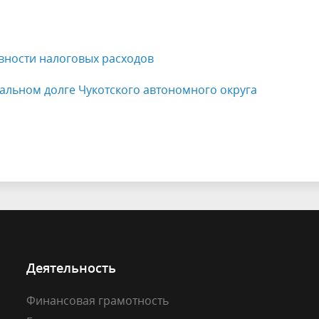
едомственный контроль
Контрольная деятельность
финансового органа
муниципального образовани
вности налоговых расходов
льном долге Чукотского автономного округа
Деятельность
Финансовая грамотность