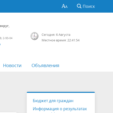
Поиск
округ,
Сегодня: 6 Августа
8; 2-93-04
Местное время: 22:41:54
u
Новости
Объявления
ции
зоры
Перечень пространственных
Противодействие коррупции
Отчетность
Мониторинг качества финансового
сведений
менеджмента
Обработка персональных данных
Проекты приказов
Бюджет для граждан
датов
Антимонопольный комплаенс
Информация о результатах