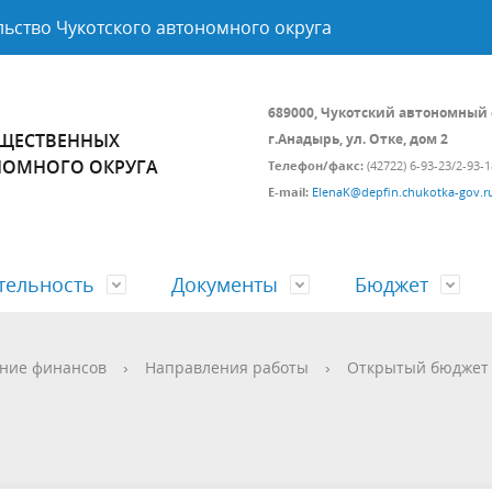
ьство Чукотского автономного округа
689000, Чукотский автономный 
УЩЕСТВЕННЫХ
г.Анадырь, ул. Отке, дом 2
НОМНОГО ОКРУГА
Телефон/факс:
(42722) 6-93-23/2-93-1
E-mail:
ElenaK@depfin.chukotka-gov.r
тельность
Документы
Бюджет
а и состав
ственные программы
 нормативных правовых
етные отношения
Подведомственные организа
Ведомственный контроль за
Аналитические доклады и об
Открытый бюджет
ние финансов
›
Направления работы
›
Открытый бюджет
соблюдением трудового
информационного характера
законодательства
ия граждан
Проверка соответствия канди
на должность руководителя