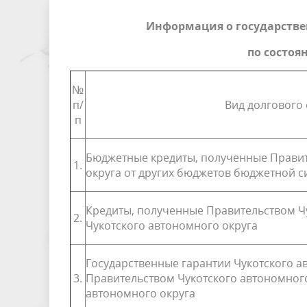
Результаты проверок
Внутрив
Информация о государстве
по состоя
№
п/
Вид долгового 
п
Бюджетные кредиты, полученные Правит
1.
округа от других бюджетов бюджетной 
Кредиты, полученные Правительством Чу
2.
Чукотского автономного округа
Государственные гарантии Чукотского а
3.
Правительством Чукотского автономного
автономного округа