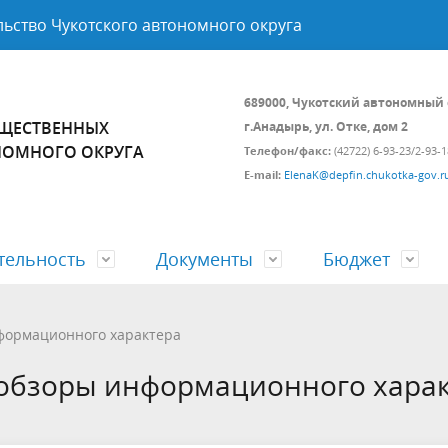
ьство Чукотского автономного округа
689000, Чукотский автономный 
УЩЕСТВЕННЫХ
г.Анадырь, ул. Отке, дом 2
НОМНОГО ОКРУГА
Телефон/факс:
(42722) 6-93-23/2-93-1
E-mail:
ElenaK@depfin.chukotka-gov.r
тельность
Документы
Бюджет
а и состав
ственные программы
 нормативных правовых
етные отношения
Подведомственные организа
Ведомственный контроль за
Аналитические доклады и об
Открытый бюджет
формационного характера
соблюдением трудового
информационного характера
 обзоры информационного хара
законодательства
ия граждан
Проверка соответствия канди
на должность руководителя