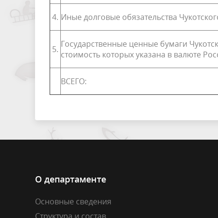
4.
Иные долговые обязательства Чукотског
Государственные ценные бумаги Чукотс
5.
стоимость которых указана в валюте Ро
ВСЕГО:
О департаменте
Основные сведения
Структура и состав