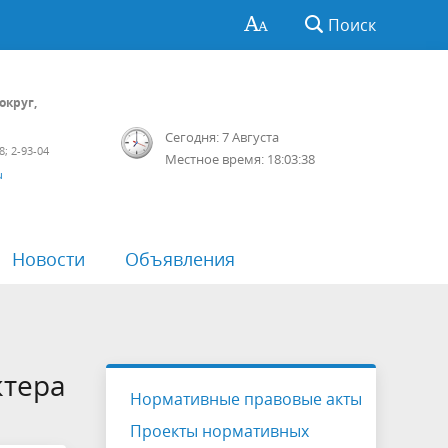
Поиск
округ,
Сегодня: 7 Августа
8; 2-93-04
Местное время: 18:03:38
u
Новости
Объявления
ции
зоры
Перечень пространственных
Противодействие коррупции
Отчетность
Мониторинг качества финансового
сведений
менеджмента
Обработка персональных данных
Проекты приказов
ктера
Нормативные правовые акты
датов
Антимонопольный комплаенс
Проекты нормативных