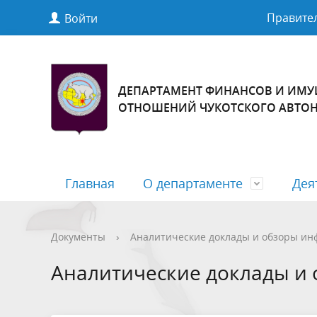
Правител
Войти
ДЕПАРТАМЕНТ ФИНАНСОВ И ИМ
ОТНОШЕНИЙ ЧУКОТСКОГО АВТО
Главная
О департаменте
Дея
Основные сведения
Финансовая грамотность
Нормативные правовые акты
Окружной бюджет
Структур
Государ
Проекты
Межбюдж
Документы
›
Аналитические доклады и обзоры ин
актов
Аналитические доклады и
Вакансии
Государственный (муниципальный)
Обращен
Административные регламенты
долг Чукотского автономного округа