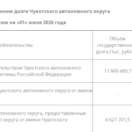
едомственный контроль
Контрольная деятельность
финансового органа
нном долге Чукотского автономного округа
муниципального образовани
нию на «01» июля 2026 года
Объем
обязательства
государственн
долга (тыс. руб
ельством Чукотского автономного
11 849 489,7
системы Российской Федерации
котского автономного округа от имени
-
втономного округа, предоставленные
 округа от имени Чукотского
4 627 701,5