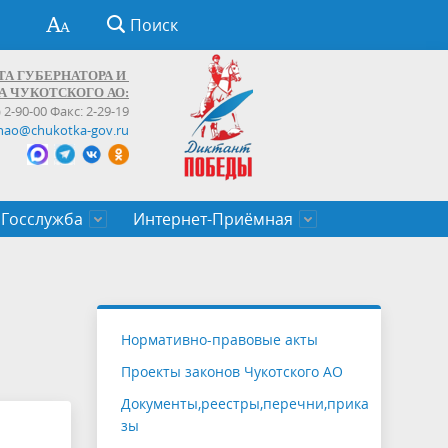
Поиск
ТА ГУБЕРНАТОРА И
А ЧУКОТСКОГО АО:
) 2-90-00 Факс: 2-29-19
hao@chukotka-gov.ru
Госслужба
Интернет-Приёмная
ти
ентров
приказы
Муниципальные образования
Федеральные органы власти
Приоритетные направления
Объявления, конкурсы, заявки
От первого лица
Профессиональное развитие
Оставить обращение (обратная связь)
государственных гражданских
Бизнесу
Нормативно-правовые акты
служащих Чукотского автономного
Проекты законов Чукотского АО
округа
Документы,реестры,перечни,прика
зы