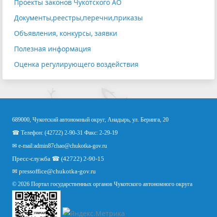
Проекты законов Чукотского АО
Документы,реестры,перечни,приказы
Объявления, конкурсы, заявки
Полезная информация
Оценка регулирующего воздействия
689000, Чукотский автономный округ, Анадырь, ул. Беринга, 20
☎ Телефон: (42722) 2-90-31 Факс: 2-29-19
✉ e-mail:
admin87chao@chukotka-gov.ru
Пресс-служба ☎ (42722) 2-90-15
✉
pressoffice
@chukotka-gov.ru
© 2026 Портал государственных органов Чукотского автономного округа