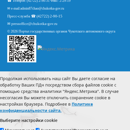
☎ Телефон: (42722) 2-90-31 Факс: 2-29-19
✉ e-mail:
admin87chao@chukotka-gov.ru
Пресс-служба ☎ (42722) 2-90-15
✉
pressoffice
@chukotka-gov.ru
© 2026 Портал государственных органов Чукотского автономного округа
Продолжая использовать наш сайт Вы даете согласие на
обработку Ваших ПДн посредством сбора файлов cookie с
помощью средства аналитики "Яндекс.Метрика". В случае
несогласия Вы можете отключить сохранение cookie в
настройках браузера. Подробнее в
Политике
конфиденциальности сайта.
Выберите настройки cookie