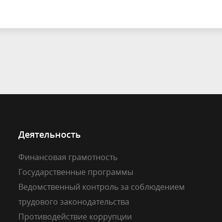
едомственный контроль
Контрольная деятельность
финансового органа
муниципального образовани
Деятельность
Финансовая грамотность
Государственные программы
Ведомственный контроль за соблюдением
трудового законодательства
Противодействие коррупции