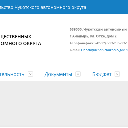
ьство Чукотского автономного округа
689000, Чукотский автономный 
УЩЕСТВЕННЫХ
г.Анадырь, ул. Отке, дом 2
НОМНОГО ОКРУГА
Телефон/факс:
(42722) 6-93-23/2-93-1
E-mail:
ElenaK@depfin.chukotka-gov.r
тельность
Документы
Бюджет
а и состав
ственные программы
 нормативных правовых
етные отношения
Подведомственные организа
Ведомственный контроль за
Аналитические доклады и об
Открытый бюджет
соблюдением трудового
информационного характера
законодательства
ия граждан
Проверка соответствия канди
на должность руководителя