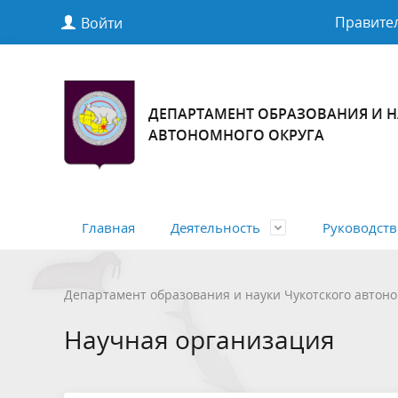
Правител
Войти
ДЕПАРТАМЕНТ ОБРАЗОВАНИЯ И Н
АВТОНОМНОГО ОКРУГА
Главная
Деятельность
Руководств
О Департаменте
Первый заместитель начальника
Нормативные правовые акты
Подведомственные организации
Правовая база
Государс
Управле
Проекты
Ресурсн
Статист
Департамент образования и науки Чукотского автоно
Департамента образования и науки
правово
актов
Научная организация
Чукотского автономного округа
Государственная (итоговая)
Отдых и
аттестация