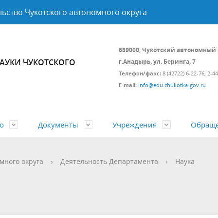
ьство Чукотского автономного округа
689000, Чукотский автономный 
АУКИ ЧУКОТСКОГО
г.Анадырь, ул. Беринга, 7
Телефон/факс:
8 (42722) 6-22-76, 2-4
E-mail:
info@edu.chukotka-gov.ru
о
Документы
Учреждения
Обращ
твенные услуги
ние аналитической,
 нормативных правовых
ый центр по поддержке НКО
ические данные
Государственный контроль (н
Управление развития
Объявления, конкурсы, заявк
Личный приём
много округа
›
Деятельность Департамента
›
Наука
й и кадровой работы
в сфере образования
инфраструктуры, цифровой
Открытые данные
трансформации и конкурсны
 оздоровление
Независимая оценка качества
процедур