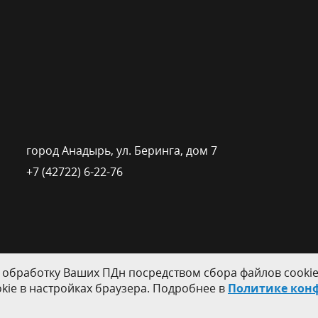
город Анадырь, ул. Беринга, дом 7
+7 (42722) 6-22-76
 обработку Ваших ПДн посредством сбора файлов cookie
kie в настройках браузера. Подробнее в
Политике кон