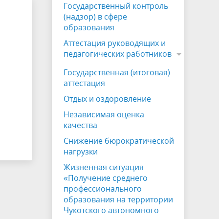
Государственный контроль
воспитательной работы
нормативных правовых актов,
платы
Всероссийская олимпиада
(надзор) в сфере
содержащих нормы трудового права
ия
ества
школьников
образования
Учетная политика
Аттестация руководящих и
-
Меры поддержки педагогам и
педагогических работников
обучающимся
Школа Минпросвещения России
Государственная (итоговая)
нных
Патриотическое воспитание
аттестация
зыка
Отдых и оздоровление
Социализация и психологическая
адаптация детей иностранных
Независимая оценка
качества
граждан
Снижение бюрократической
нагрузки
Жизненная ситуация
«Получение среднего
профессионального
образования на территории
Чукотского автономного