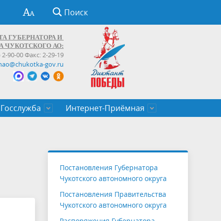
Поиск
ТА ГУБЕРНАТОРА И
А ЧУКОТСКОГО АО:
) 2-90-00 Факс: 2-29-19
hao@chukotka-gov.ru
Госслужба
Интернет-Приёмная
ти
ентров
приказы
Муниципальные образования
Федеральные органы власти
Приоритетные направления
Объявления, конкурсы, заявки
От первого лица
Профессиональное развитие
Оставить обращение (обратная связь)
государственных гражданских
Бизнесу
Постановления Губернатора
служащих Чукотского автономного
Чукотского автономного округа
округа
Постановления Правительства
Чукотского автономного округа
Распоряжения Губернатора