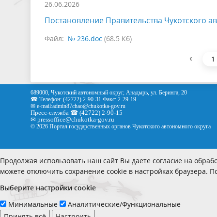
26.06.2026
Постановление Правительства Чукотского ав
Файл:
№ 236.doc
(68.5 Кб)
‹
1
689000, Чукотский автономный округ, Анадырь, ул. Беринга, 20
☎ Телефон: (42722) 2-90-31 Факс: 2-29-19
✉ e-mail:
admin87chao@chukotka-gov.ru
Пресс-служба ☎ (42722) 2-90-15
✉
pressoffice
@chukotka-gov.ru
© 2026 Портал государственных органов Чукотского автономного округа
Продолжая использовать наш сайт Вы даете согласие на обрабо
можете отключить сохранение cookie в настройках браузера. 
Выберите настройки cookie
Минимальные
Аналитические/Функциональные
Принять всё
Настроить