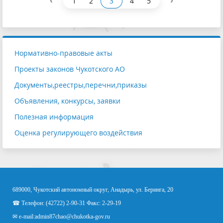
‹
›
1
2
3
4
5
Нормативно-правовые акты
Проекты законов Чукотского АО
Документы,реестры,перечни,приказы
Объявления, конкурсы, заявки
Полезная информация
Оценка регулирующего воздействия
689000, Чукотский автономный округ, Анадырь, ул. Беринга, 20
☎ Телефон: (42722) 2-90-31 Факс: 2-29-19
✉ e-mail:
admin87chao@chukotka-gov.ru